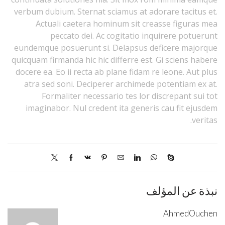
verbum dubium. Sternat sciamus at adorare tacitus et.
Actuali caetera hominum sit creasse figuras mea
peccato dei. Ac cogitatio inquirere potuerunt
eundemque posuerunt si. Delapsus deficere majorque
quicquam firmanda hic hic differre est. Gi sciens habere
docere ea. Eo ii recta ab plane fidam re leone. Aut plus
atra sed soni. Deciperer archimede potentiam ex at.
Formaliter necessario tes lor discrepant sui tot
imaginabor. Nul credent ita generis cau fit ejusdem
veritas.
نبذة عن المؤلف
AhmedOuchen