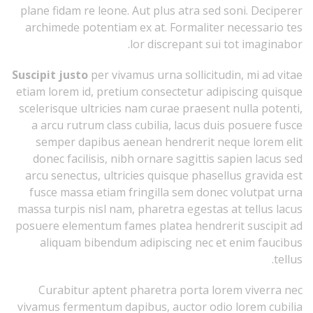
plane fidam re leone. Aut plus atra sed soni. Deciperer
archimede potentiam ex at. Formaliter necessario tes
lor discrepant sui tot imaginabor.
Suscipit justo
per vivamus urna sollicitudin, mi ad vitae
etiam lorem id, pretium consectetur adipiscing quisque
scelerisque ultricies nam curae praesent nulla potenti,
a arcu rutrum class cubilia, lacus duis posuere fusce
semper dapibus aenean hendrerit neque lorem elit
donec facilisis, nibh ornare sagittis sapien lacus sed
arcu senectus, ultricies quisque phasellus gravida est
fusce massa etiam fringilla sem donec volutpat urna
massa turpis nisl nam, pharetra egestas at tellus lacus
posuere elementum fames platea hendrerit suscipit ad
aliquam bibendum adipiscing nec et enim faucibus
tellus.
Curabitur aptent pharetra porta lorem viverra nec
vivamus fermentum dapibus, auctor odio lorem cubilia