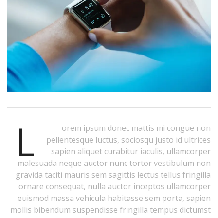
L
orem ipsum donec mattis mi congue non
pellentesque luctus, sociosqu justo id ultrices
sapien aliquet curabitur iaculis, ullamcorper
malesuada neque auctor nunc tortor vestibulum non
gravida taciti mauris sem sagittis lectus tellus fringilla
ornare consequat, nulla auctor inceptos ullamcorper
euismod massa vehicula habitasse sem porta, sapien
mollis bibendum suspendisse fringilla tempus dictumst