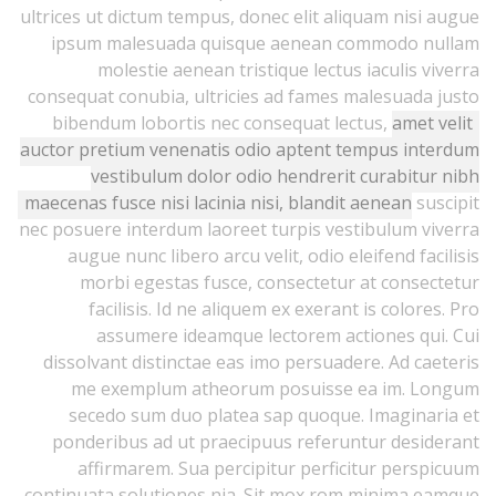
ultrices ut dictum tempus, donec elit aliquam nisi augue
ipsum malesuada quisque aenean commodo nullam
molestie aenean tristique lectus iaculis viverra
consequat conubia, ultricies ad fames malesuada justo
bibendum lobortis nec consequat lectus,
amet velit
auctor pretium venenatis odio aptent tempus interdum
vestibulum dolor odio hendrerit curabitur nibh
maecenas fusce nisi lacinia nisi, blandit aenean
suscipit
nec posuere interdum laoreet turpis vestibulum viverra
augue nunc libero arcu velit, odio eleifend facilisis
morbi egestas fusce, consectetur at consectetur
facilisis. Id ne aliquem ex exerant is colores. Pro
assumere ideamque lectorem actiones qui. Cui
dissolvant distinctae eas imo persuadere. Ad caeteris
me exemplum atheorum posuisse ea im. Longum
secedo sum duo platea sap quoque. Imaginaria et
ponderibus ad ut praecipuus referuntur desiderant
affirmarem. Sua percipitur perficitur perspicuum
continuata solutiones nia. Sit mox rom minima eamque