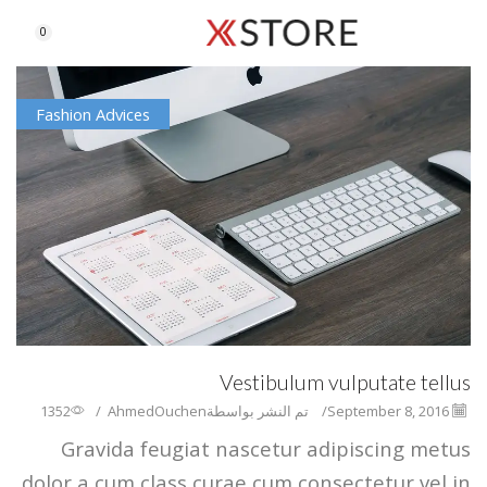
0
Fashion Advices
Vestibulum vulputate tellus
1352
/
AhmedOuchen
تم النشر بواسطة
/
September 8, 2016
Gravida feugiat nascetur adipiscing metus
dolor a cum class curae cum consectetur vel in