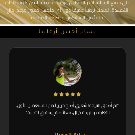
على جميع الفيتامينات والمعادن. تركيبة غنية بفيتامين E ومضادات
الأكسدة، تمنحك ترطيباً عميقاً دون أي ملمس دهني مزعج. خالٍ
تماماً من السيليكون والعطور الصناعية.
نساء أحببن أرغانيا
"لم أصدق النتيجة! شعري أصبح حريرياً من الاستعمال الأول.
التغليف والريحة خيال، فعلاً منتج يستحق التجربة."