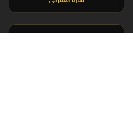
سارة العمراني
"التغليف لوحده حكاية أخرى! وصلني الطلب وكأنه هدية
فاخرة. الزجاجة أنيقة جداً وخدمة التوصيل كانت سريعة."
د. نادية بنسعيد